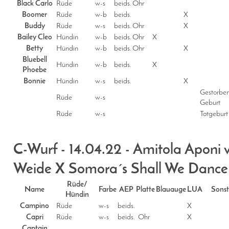
Black Carlo
Rüde
w-s
beids.
Ohr
Boomer
Rüde
w-b
beids.
X
Buddy
Rüde
w-s
beids.
Ohr
X
Bailey Cleo
Hündin
w-b
beids.
Ohr
X
Betty
Hündin
w-b
beids.
Ohr
X
Bluebell
Hündin
w-b
beids.
X
Phoebe
Bonnie
Hündin
w-s
beids.
X
Gestorbe
Rüde
w-s
Geburt
Rüde
w-s
Totgeburt
C-Wurf - 14.04.22 - Amitola Aponi 
Weide X Somora´s Shall We Dance
Rüde/
Name
Farbe
AEP
Platte
Blauauge
LUA
Sonst
Hündin
Campino
Rüde
w-s
beids.
X
Capri
Rüde
w-s
beids.
Ohr
X
Captain