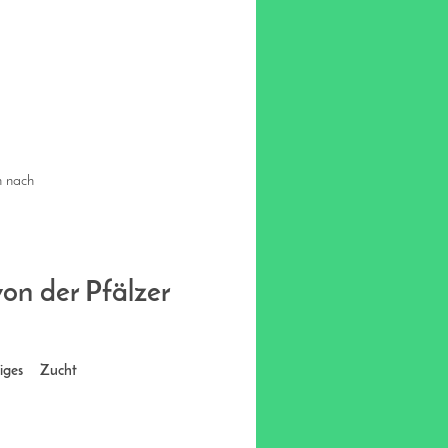
n nach
von der Pfälzer
iges
Zucht