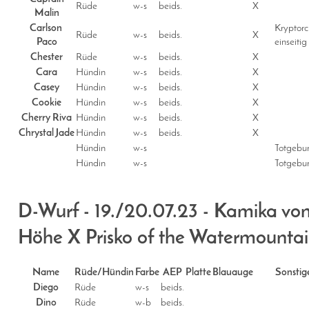
Rüde
w-s
beids.
X
Malin
Carlson
Kryptor
Rüde
w-s
beids.
X
Paco
einseitig
Chester
Rüde
w-s
beids.
X
Cara
Hündin
w-s
beids.
X
Casey
Hündin
w-s
beids.
X
Cookie
Hündin
w-s
beids.
X
Cherry Riva
Hündin
w-s
beids.
X
Chrystal Jade
Hündin
w-s
beids.
X
Hündin
w-s
T
otgebur
Hündin
w-s
T
otgebur
D-Wurf - 19./20.07.23 - Kamika vo
Höhe X Prisko of the Watermountai
Name
Rüde/Hündin
Farbe
AEP
Platte
Blauauge
Sonstig
Diego
Rüde
w-s
beids.
Dino
Rüde
w-b
beids.