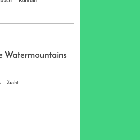
ebuch
Kontakt
the Watermountains
s
Zucht