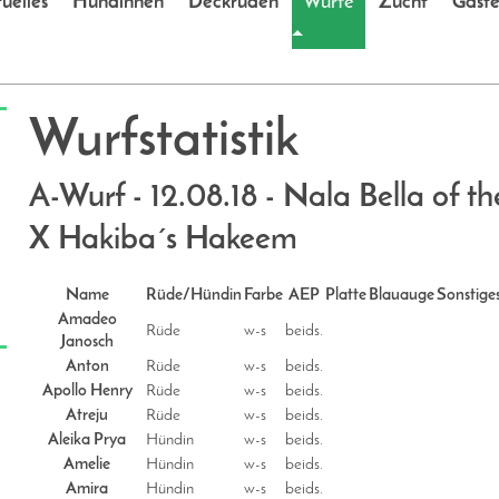
uelles
Hündinnen
Deckrüden
Würfe
Zucht
Gäst
Wurfstatistik
A-Wurf - 12.08.18 - Nala Bella of 
X Hakiba´s Hakeem
Name
Rüde/Hündin
Farbe
AEP
Platte
Blauauge
Sonstige
Amadeo
Rüde
w-s
beids.
Janosch
Anton
Rüde
w-s
beids.
Apollo Henry
Rüde
w-s
beids.
Atreju
Rüde
w-s
beids.
Aleika Prya
Hündin
w-s
beids.
Amelie
Hündin
w-s
beids.
Amira
Hündin
w-s
beids.