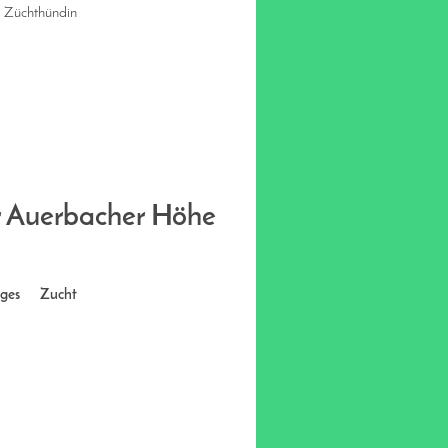
Züchthündin
r Auerbacher Höhe
iges
Zucht