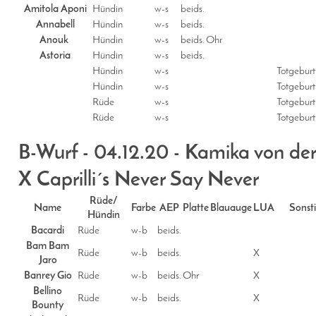
Amitola Aponi
Hündin
w-s
beids.
Annabell
Hündin
w-s
beids.
Anouk
Hündin
w-s
beids.
Ohr
Astoria
Hündin
w-s
beids.
Hündin
w-s
Totgeburt
Hündin
w-s
Totgeburt
Rüde
w-s
Totgeburt
Rüde
w-s
Totgeburt
B-Wurf - 04.12.20 - Kamika von de
X Caprilli´s Never Say Never
Rüde/
Name
Farbe
AEP
Platte
Blauauge
LUA
Sonst
Hündin
Bacardi
Rüde
w-b
beids.
Bam Bam
Rüde
w-b
beids.
X
Jaro
Banrey Gio
Rüde
w-b
beids.
Ohr
X
Bellino
Rüde
w-b
beids.
X
Bounty