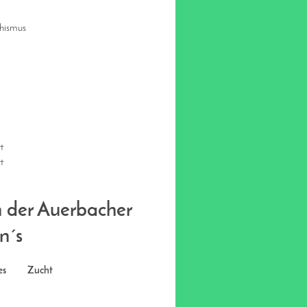
chismus
t
t
n der Auerbacher
n´s
es
Zucht